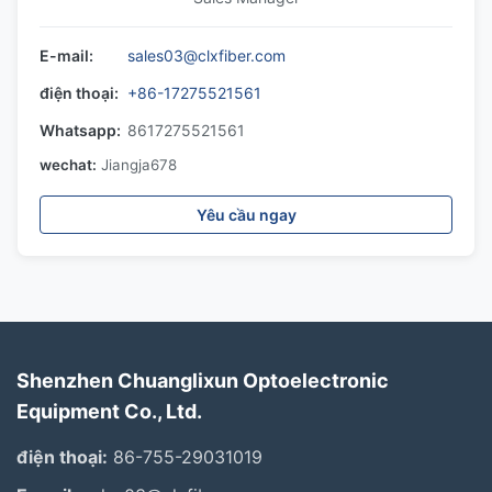
E-mail:
sales03@clxfiber.com
điện thoại:
+86-17275521561
Whatsapp:
8617275521561
wechat:
Jiangja678
Yêu cầu ngay
Shenzhen Chuanglixun Optoelectronic
Equipment Co., Ltd.
điện thoại:
86-755-29031019