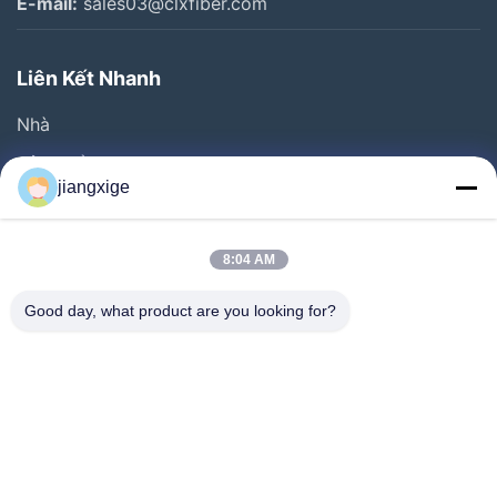
E-mail:
sales03@clxfiber.com
Liên Kết Nhanh
Nhà
Sản Phẩm
jiangxige
Về Chúng Tôi
Chuyến Tham Quan Nhà Máy
8:04 AM
Kiểm Soát Chất Lượng
Good day, what product are you looking for?
Liên Hệ Với Chúng Tôi
Tin Tức
Các Vụ Án
Blog