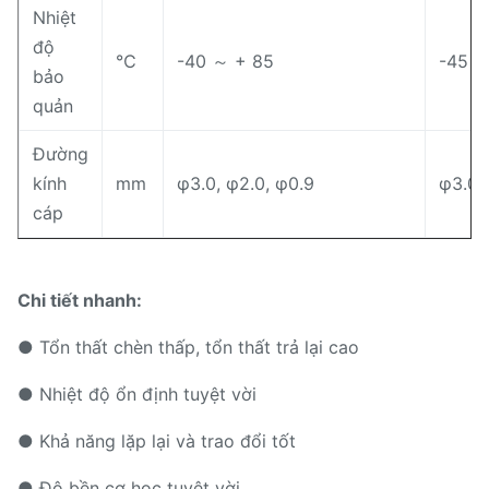
Nhiệt
độ
℃
-40 ～ + 85
-45 ～
bảo
quản
Đường
kính
mm
φ3.0, φ2.0, φ0.9
φ3.0,
cáp
Chi tiết nhanh:
● Tổn thất chèn thấp, tổn thất trả lại cao
● Nhiệt độ ổn định tuyệt vời
● Khả năng lặp lại và trao đổi tốt
● Độ bền cơ học tuyệt vời