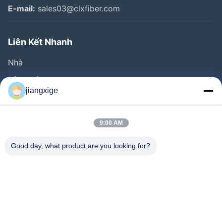
E-mail:
sales03@clxfiber.com
Liên Kết Nhanh
Nhà
Sản Phẩm
jiangxige
Về Chúng Tôi
Chuyến Tham Quan Nhà Máy
9:00 AM
Kiểm Soát Chất Lượng
Good day, what product are you looking for?
Liên Hệ Với Chúng Tôi
Tin Tức
Các Vụ Án
Blog