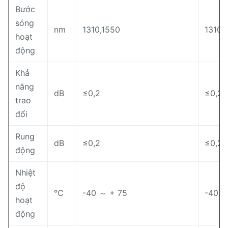
Bước
sóng
nm
1310,1550
1310,
hoạt
động
Khả
năng
dB
≤0,2
≤0,2
trao
đổi
Rung
dB
≤0,2
≤0,2
động
Nhiệt
độ
℃
-40 ～ + 75
-40 ～
hoạt
động