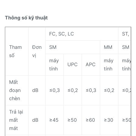
Thông số kỹ thuật
FC, SC, LC
ST, M
Tham
Đơn
SM
MM
SM
số
vị
máy
máy
máy
UPC
APC
tính
tính
tính
Mất
đoạn
dB
≤0,3
≤0,2
≤0,3
≤0,2
≤0,2
chèn
Trả lại
mất
dB
≥45
≥50
≥60
≥30
≥50
mát