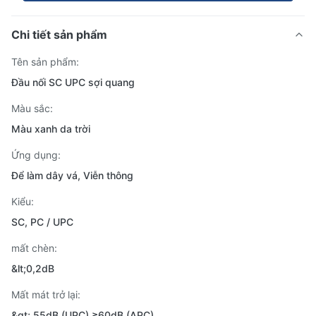
Chi tiết sản phẩm
Tên sản phẩm:
Đầu nối SC UPC sợi quang
Màu sắc:
Màu xanh da trời
Ứng dụng:
Để làm dây vá, Viễn thông
Kiểu:
SC, PC / UPC
mất chèn:
&lt;0,2dB
Mất mát trở lại:
&gt; 55dB (UPC) ≥60dB (APC)