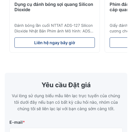
Dụng cụ đánh bóng sợi quang Silicon
Phim đánh
Dioxide
cáp quang
Đánh bóng lần cuối NTTAT ADS-127 Silicon
Giấy đánh 
Dioxide Nhật Bản Phim ảnh Mô hình: ADS-
cương cho d
127 Nguồn gốc:Nhật Bản Chi tiết nhanh ●
tính năng c
Các hạt được phun đều trên bề mặt phủ ●
Phân tán đồ
Liên hệ ngay bây giờ
L
Cường độ và độ linh hoạt tốt, thích hợp để
mạnh và tính
đánh bóng trên các khía cạnh khác nhau ●
đánh bóng c
Thích hợp để đánh bóng với môi trường
định, số lượ
khô, nước hoặc dầu ...
hợp để đánh
Yêu cầu Đặt giá
Vui lòng sử dụng biểu mẫu liên lạc trực tuyến của chúng
tôi dưới đây nếu bạn có bất kỳ câu hỏi nào, nhóm của
chúng tôi sẽ liên lạc lại với bạn càng sớm càng tốt.
E-mail
*