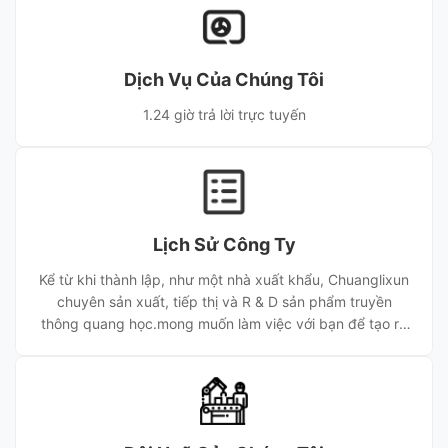
quang. Với 17 năm kinh nghiệm, chúng tôi cung cấp cho
khách hàng toàn cầu các thiết bị hiệu suất cao và các
giải pháp phù hợp, giành được sự tin tưởng lâu dài thông
Dịch Vụ Của Chúng Tôi
qua chất lượng đáng tin cậy và dịch vụ hiệu quả.
1.24 giờ trả lời trực tuyến
Lịch Sử Công Ty
Kể từ khi thành lập, như một nhà xuất khẩu, Chuanglixun
chuyên sản xuất, tiếp thị và R & D sản phẩm truyền
thông quang học.mong muốn làm việc với bạn để tạo ra
sự rực rỡ cùng nhau.