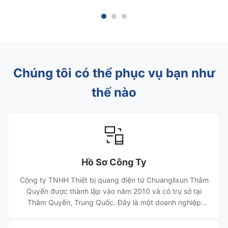
xác cao được thiết kế đặc biệt để mài và đánh
Chuẩn 
bóng mặt cuối của các đầu nối MPO/MTP ...
bạn cầ
...
Chúng tôi có thể phục vụ bạn như
thế nào
Hồ Sơ Công Ty
Công ty TNHH Thiết bị quang điện tử Chuanglixun Thâm
Quyến được thành lập vào năm 2010 và có trụ sở tại
Thâm Quyến, Trung Quốc. Đây là một doanh nghiệp
công nghệ cao sáng tạo độc lập tích hợp R&D, sản xuất,
bán hàng và dịch vụ cho thiết bị sản xuất đầu nối cáp