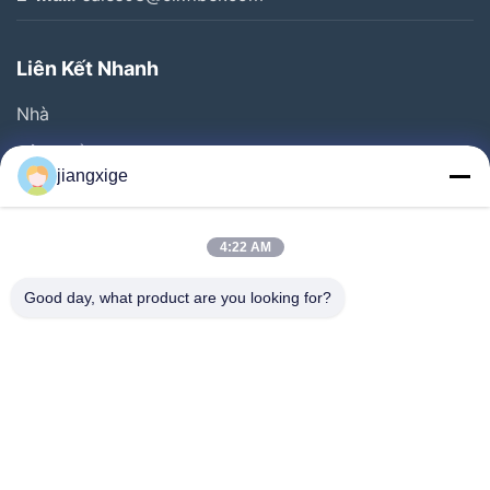
Liên Kết Nhanh
Nhà
Sản Phẩm
jiangxige
Về Chúng Tôi
Chuyến Tham Quan Nhà Máy
4:22 AM
Kiểm Soát Chất Lượng
Good day, what product are you looking for?
Liên Hệ Với Chúng Tôi
Tin Tức
Các Vụ Án
Blog