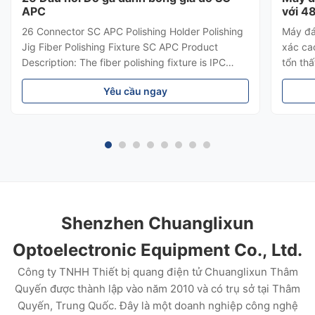
APC
với 4
Capac
26 Connector SC APC Polishing Holder Polishing
Máy đá
Jig Fiber Polishing Fixture SC APC Product
xác cao
Description: The fiber polishing fixture is IPC
tổn th
Structure, Independent compression of each
≥55dB.
Yêu cầu ngay
connector. The fiber polishing fixture pass rate
SC/FC/
with Interference> = 98% (100% Typical,
qua lầ
according to IEC), This fiber ...
tốc độ
gỉ bền 
Shenzhen Chuanglixun
Optoelectronic Equipment Co., Ltd.
Công ty TNHH Thiết bị quang điện tử Chuanglixun Thâm
Quyến được thành lập vào năm 2010 và có trụ sở tại Thâm
Quyến, Trung Quốc. Đây là một doanh nghiệp công nghệ