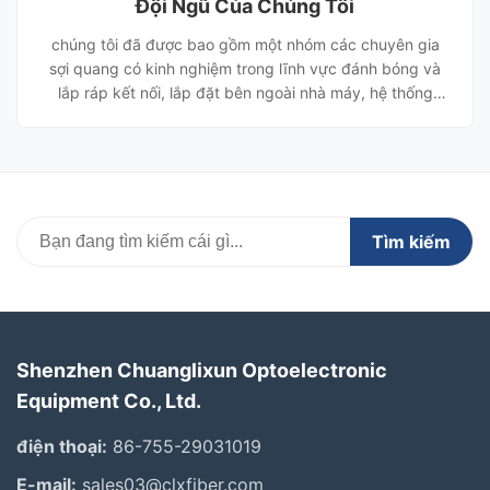
Đội Ngũ Của Chúng Tôi
chúng tôi đã được bao gồm một nhóm các chuyên gia
sợi quang có kinh nghiệm trong lĩnh vực đánh bóng và
lắp ráp kết nối, lắp đặt bên ngoài nhà máy, hệ thống
truyền tải, datacom, CATV và thử nghiệm.Chúng tôi có
thể cung cấp không chỉ các sản phẩm, nhưng cũng là
các dịch vụ kỹ thuật và hỗ trợ R & D.
Tìm kiếm
Shenzhen Chuanglixun Optoelectronic
Equipment Co., Ltd.
điện thoại:
86-755-29031019
E-mail:
sales03@clxfiber.com