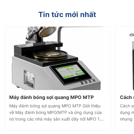
Tin tức mới nhất
Máy đánh bóng sợi quang MPO MTP
Cách 
Máy đánh bóng sợi quang MPO MTP Giới thiệu
Cách s
về Máy đánh bóng MPO/MTP và ứng dụng của
dụng m
nó trong các nhà máy sản xuất dây nối MPO 1.
nhưng 
Giới thiệu máy đánh bóng MPO/MTP Máy đánh
trọng 
bóng MPO/MTP là thiết bị tự động có độ chính
bản về