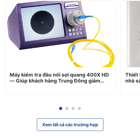
Máy kiểm tra đầu nối sợi quang 400X HD
Thiết
— Giúp khách hàng Trung Đông giảm
nhà s
80% khiếu nại sau bán hàng
hiệu 
Xem tất cả các trường hợp