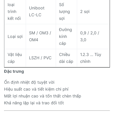
loại
Số
Uniboot
trình
lượng
2 sợi
LC-LC
kết nối
sợi
Đường
SM / OM3 /
0,9 / 2,0 /
Loại sợi
kính
OM4
3,0
cáp
Vật liệu
Chiều
1.2.3 ... Tùy
LSZH / PVC
cáp
dài cáp
chỉnh
Đặc trưng
Ổn định nhiệt độ tuyệt vời
Hiệu suất cao và tiết kiệm chi phí
Mất lợi nhuận cao và tổn thất chèn thấp
Khả năng lặp lại và trao đổi tốt