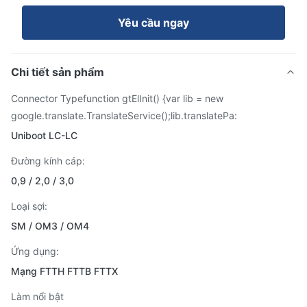
Yêu cầu ngay
Chi tiết sản phẩm
Connector Typefunction gtElInit() {var lib = new
google.translate.TranslateService();lib.translatePa:
Uniboot LC-LC
Đường kính cáp:
0,9 / 2,0 / 3,0
Loại sợi:
SM / OM3 / OM4
Ứng dụng:
Mạng FTTH FTTB FTTX
Làm nổi bật