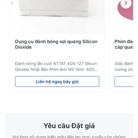
Dụng cụ đánh bóng sợi quang Silicon
Phim đánh
Dioxide
cáp quang
Đánh bóng lần cuối NTTAT ADS-127 Silicon
Giấy đánh 
Dioxide Nhật Bản Phim ảnh Mô hình: ADS-
cương cho d
127 Nguồn gốc:Nhật Bản Chi tiết nhanh ●
tính năng c
Các hạt được phun đều trên bề mặt phủ ●
Phân tán đồ
Liên hệ ngay bây giờ
L
Cường độ và độ linh hoạt tốt, thích hợp để
mạnh và tính
đánh bóng trên các khía cạnh khác nhau ●
đánh bóng c
Thích hợp để đánh bóng với môi trường
định, số lượ
khô, nước hoặc dầu ...
hợp để đánh
Yêu cầu Đặt giá
Vui lòng sử dụng biểu mẫu liên lạc trực tuyến của chúng