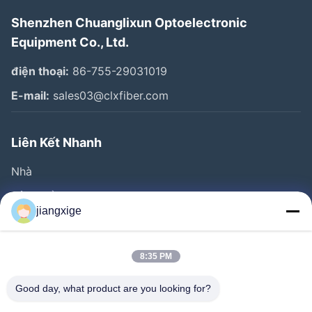
Shenzhen Chuanglixun Optoelectronic
Equipment Co., Ltd.
điện thoại:
86-755-29031019
E-mail:
sales03@clxfiber.com
Liên Kết Nhanh
Nhà
Sản Phẩm
jiangxige
Về Chúng Tôi
Chuyến Tham Quan Nhà Máy
8:35 PM
Kiểm Soát Chất Lượng
Good day, what product are you looking for?
Liên Hệ Với Chúng Tôi