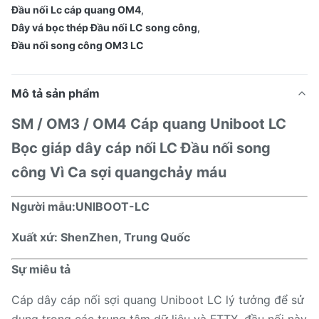
Đầu nối Lc cáp quang OM4
,
Dây vá bọc thép Đầu nối LC song công
,
Đầu nối song công OM3 LC
Mô tả sản phẩm
SM / OM3 / OM4 Cáp quang Uniboot LC
Bọc giáp dây cáp nối LC Đầu nối song
công
Vì
Ca sợi quang
chảy máu
Người mẫu:
UNIBOOT-LC
Xuất xứ: ShenZhen, Trung Quốc
Sự miêu tả
Cáp dây cáp nối sợi quang Uniboot LC lý tưởng để sử