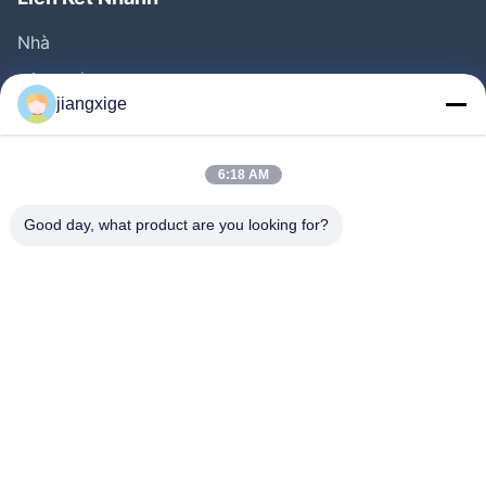
Nhà
Sản Phẩm
jiangxige
Về Chúng Tôi
Chuyến Tham Quan Nhà Máy
6:18 AM
Kiểm Soát Chất Lượng
Good day, what product are you looking for?
Liên Hệ Với Chúng Tôi
Tin Tức
Các Vụ Án
Blog
Follow Us