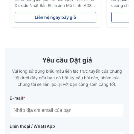
Dioxide Nhật Bản Phim ảnh Mô hình: ADS-
cương cho d
127 Nguồn gốc:Nhật Bản Chi tiết nhanh ●
tính năng c
Các hạt được phun đều trên bề mặt phủ ●
Phân tán đồ
Liên hệ ngay bây giờ
L
Cường độ và độ linh hoạt tốt, thích hợp để
mạnh và tính
đánh bóng trên các khía cạnh khác nhau ●
đánh bóng c
Thích hợp để đánh bóng với môi trường
định, số lượ
khô, nước hoặc dầu ...
hợp để đánh
Yêu cầu Đặt giá
Vui lòng sử dụng biểu mẫu liên lạc trực tuyến của chúng
tôi dưới đây nếu bạn có bất kỳ câu hỏi nào, nhóm của
chúng tôi sẽ liên lạc lại với bạn càng sớm càng tốt.
E-mail
*
Điện thoại / WhatsApp