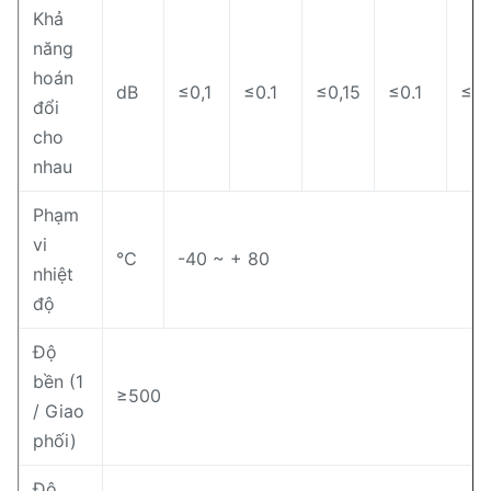
Khả
năng
hoán
dB
≤0,1
≤0.1
≤0,15
≤0.1
≤0.
đổi
cho
nhau
Phạm
vi
℃
-40 ~ + 80
nhiệt
độ
Độ
bền (1
≥500
/ Giao
phối)
Độ