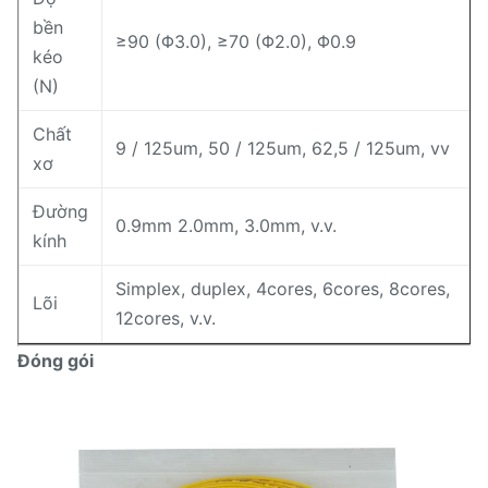
bền
≥90 (Φ3.0), ≥70 (Φ2.0), Φ0.9
kéo
(N)
Chất
9 / 125um, 50 / 125um, 62,5 / 125um, vv
xơ
Đường
0.9mm 2.0mm, 3.0mm, v.v.
kính
Simplex, duplex, 4cores, 6cores, 8cores,
Lõi
12cores, v.v.
Đóng gói