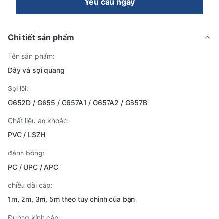
Yêu cầu ngay
Chi tiết sản phẩm
Tên sản phẩm:
Dây vá sợi quang
Sợi lõi:
G652D / G655 / G657A1 / G657A2 / G657B
Chất liệu áo khoác:
PVC / LSZH
đánh bóng:
PC / UPC / APC
chiều dài cáp:
1m, 2m, 3m, 5m theo tùy chỉnh của bạn
Đường kính cáp: