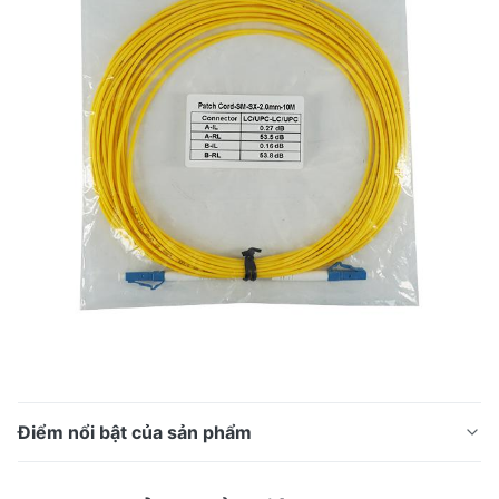
Điểm nổi bật của sản phẩm
Dây vá sợi quang LC UPC / LC UPC SM 1m 0.9mm /