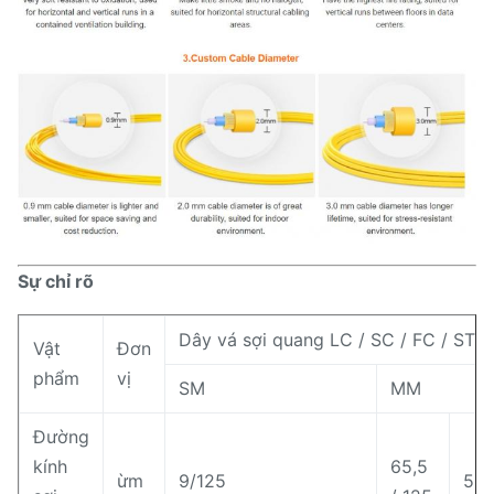
Sự chỉ rõ
Dây vá sợi quang LC / SC / FC / ST
Vật
Đơn
phẩm
vị
SM
MM
Đường
kính
65,5
ừm
9/125
50/