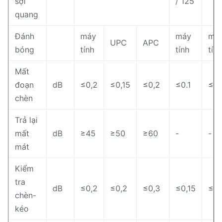
sợi
/ 125
quang
Đánh
máy
máy
má
UPC
APC
bóng
tính
tính
tính
Mất
đoạn
dB
≤0,2
≤0,15
≤0,2
≤0.1
≤0.
chèn
Trả lại
mất
dB
≥45
≥50
≥60
-
-
mát
Kiểm
tra
dB
≤0,2
≤0,2
≤0,3
≤0,15
≤0,
chèn-
kéo